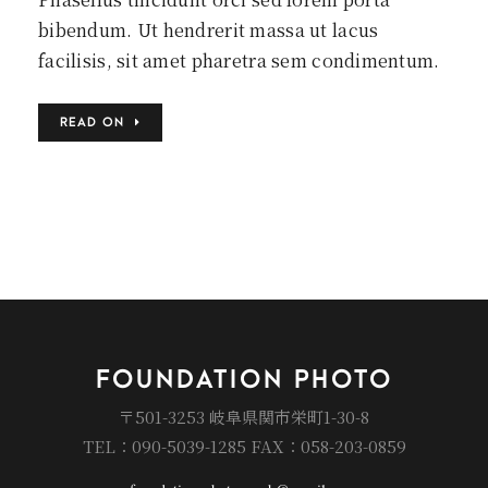
bibendum. Ut hendrerit massa ut lacus
facilisis, sit amet pharetra sem condimentum.
READ ON
FOUNDATION PHOTO
〒501-3253 岐阜県関市栄町1-30-8
TEL：090-5039-1285 FAX：058-203-0859