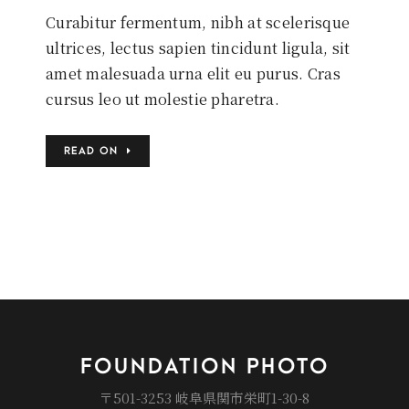
Curabitur fermentum, nibh at scelerisque
ultrices, lectus sapien tincidunt ligula, sit
amet malesuada urna elit eu purus. Cras
cursus leo ut molestie pharetra.
READ ON
FOUNDATION PHOTO
〒501-3253 岐阜県関市栄町1-30-8