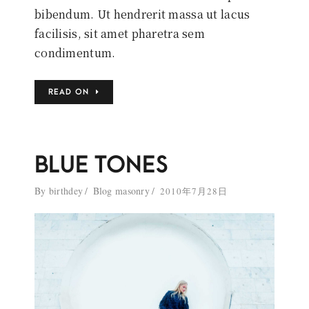
bibendum. Ut hendrerit massa ut lacus
facilisis, sit amet pharetra sem
condimentum.
READ ON
BLUE TONES
By
birthdey
Blog masonry
2010年7月28日