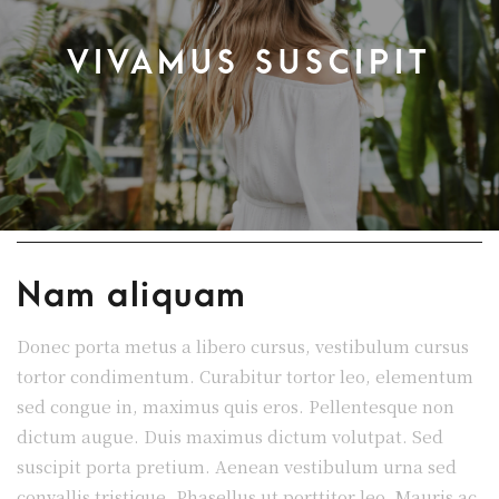
VIVAMUS SUSCIPIT
Nam aliquam
Donec porta metus a libero cursus, vestibulum cursus
tortor condimentum. Curabitur tortor leo, elementum
sed congue in, maximus quis eros. Pellentesque non
dictum augue. Duis maximus dictum volutpat. Sed
suscipit porta pretium. Aenean vestibulum urna sed
convallis tristique. Phasellus ut porttitor leo. Mauris ac