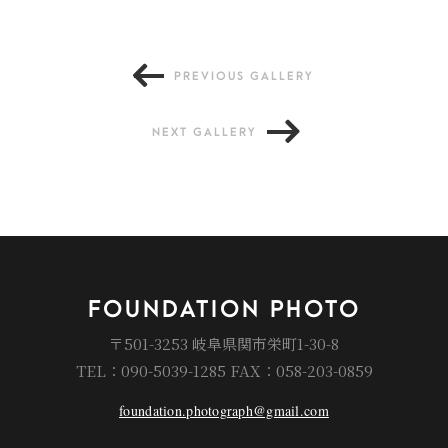
PREVIOUS GALLERY
NEXT GALLERY
FOUNDATION PHOTO
〒501-3253 岐阜県関市栄町1-30-8
TEL：090-5039-1285 FAX：058-203-0859
foundation.photograph@gmail.com